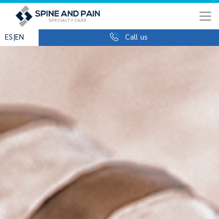
|
ES
EN
Call us