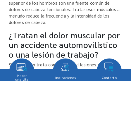
superior de los hombros son una fuente común de
dolores de cabeza tensionales. Tratar esos músculos a
menudo reduce la frecuencia y la intensidad de los
dolores de cabeza.
¿Tratan el dolor muscular por
un accidente automovilístico
o una lesión de trabajo?
Sí. El Dr. Shen trata con regularidad lesiones musculares
y de tejidos blandos por accidentes de tránsito e
Hacer
incidentes laborales, y la práctica acepta seguro de
Indicaciones
Contacto
una cita
auto no-fault/PIP y compensación laboral, gestionando
la documentación que estos reclamos requieren.
Resumen de la Práctica –
Spine and Pain Specialty
Care