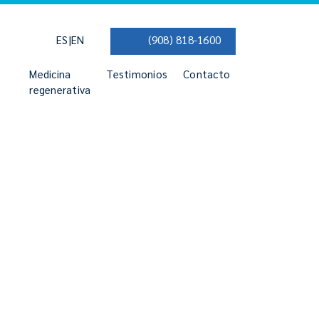
|
ES
EN
(908) 818-1600
Medicina
Testimonios
Contacto
regenerativa