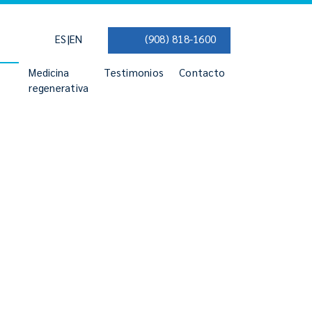
|
ES
EN
(908) 818-1600
Medicina
Testimonios
Contacto
regenerativa