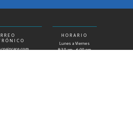
ORREO
HORARIO
TRÓNICO
Lunes a Viernes
cpaincare.com
8:30 am - 6:00 pm
jo del Dolor
Medicina regenerativa
as
Terapia de Plasma Rico en Plaquetas (PRP)
Proloterapia
Terapia con células madre