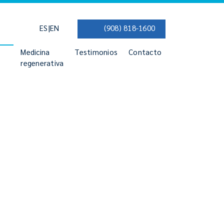
|
ES
EN
(908) 818-1600
Medicina
Testimonios
Contacto
regenerativa