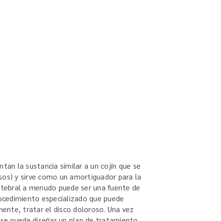
ntan la sustancia similar a un cojín que se
sos) y sirve como un amortiguador para la
ertebral a menudo puede ser una fuente de
procedimiento especializado que puede
lmente, tratar el disco doloroso. Una vez
, se puede diseñar un plan de tratamiento