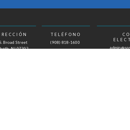
IRECCIÓN
TELÉFONO
C
ELEC
S. Broad Street
,
(908) 818-1600
admin@sps
abeth, NJ 07202
Áreas que tratamos
Procedimientos Avanzados para el Mane
Cabeza
Bloqueos de las Articulaciones Facetari
Cuello
Bloqueo nervioso de rama medial
Espalda
Inyección de articulación sacroilíaca
Hombro
Inyecciones epidurales de esteroides
Automovilísticos
Mano/muñeca
Inyecciones en Puntos Gatillo
Cadera
Inyecciones en Articulaciones y Bursas
Codo
Inyecciones de ácido hialurónico
Rodilla
Ablación por radiofrecuencia