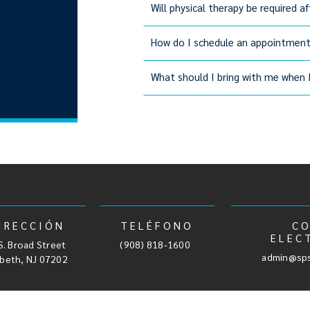
Will physical therapy be required af
How do I schedule an appointmen
What should I bring with me when
IRECCIÓN
TELÉFONO
C
ELEC
S. Broad Street
,
(908) 818-1600
admin@sps
abeth, NJ 07202