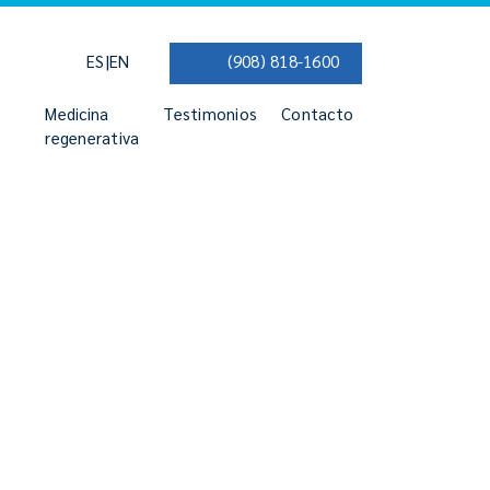
|
ES
EN
(908) 818-1600
Medicina
Testimonios
Contacto
regenerativa