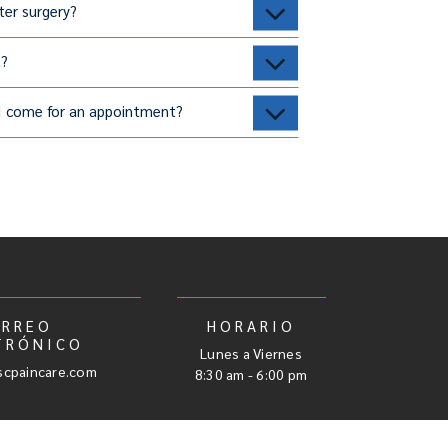
ter surgery?
t?
 I come for an appointment?
ORREO
HORARIO
TRÓNICO
Lunes a Viernes
cpaincare.com
8:30 am - 6:00 pm